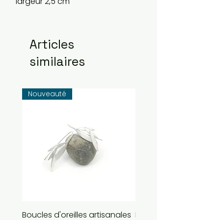
largeur 2,5 cm
Articles
similaires
Nouveauté
Boucles d'oreilles artisanales
Boucles d'oreilles arti